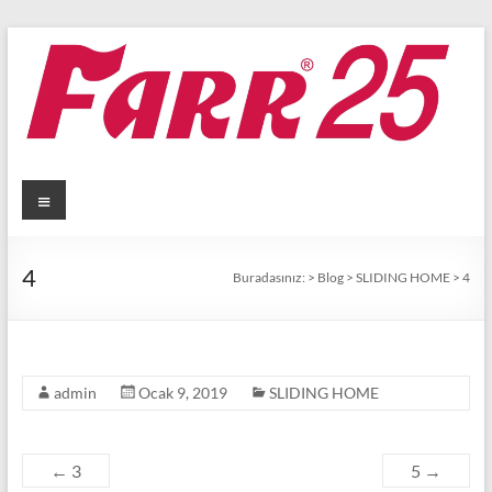
Skip
to
content
Menü
4
Buradasınız:
>
Blog
>
SLIDING HOME
>
4
admin
Ocak 9, 2019
SLIDING HOME
←
3
5
→